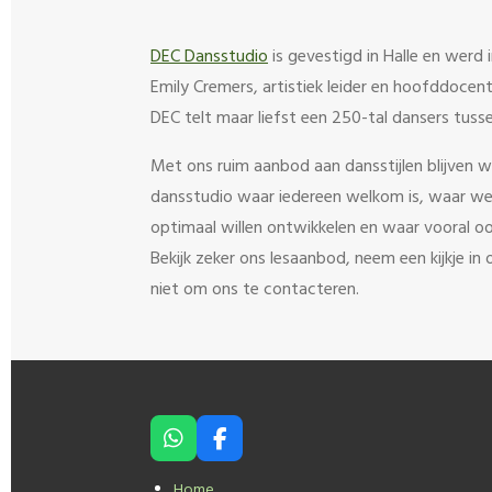
DEC Dansstudio
is gevestigd in Halle en werd 
Emily Cremers, artistiek leider en hoofddocent
DEC telt maar liefst een 250-tal dansers tuss
Met ons ruim aanbod aan dansstijlen blijven wi
dansstudio waar iedereen welkom is, waar we 
optimaal willen ontwikkelen en waar vooral ook 
Bekijk zeker ons lesaanbod, neem een kijkje i
niet om ons te contacteren.
W
F
h
a
a
c
Home